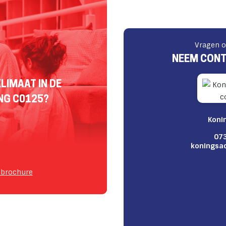
Vragen o
NEEM CONT
LIMAAT IN DE
NG C0125?
Koni
073
koningsa
 brochure