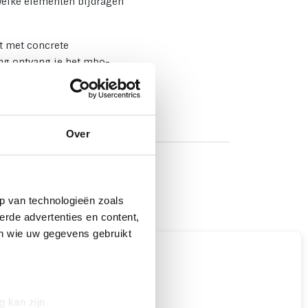
welke elementen bijdragen
t met concrete
ing ontvang je het mbo-
Over
p van technologieën zoals
erde advertenties en content,
en wie uw gegevens gebruikt
g kan zijn