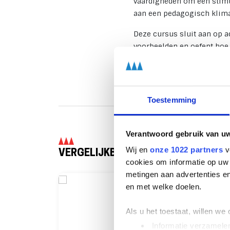
vaardigheden om een stimul
aan een pedagogisch klimaa
Deze cursus sluit aan op a
voorbeelden en oefent hoe 
certificaat Pedagogisch kl
Toestemming
Verantwoord gebruik van u
Wij en
onze 1022 partners
v
VERGELIJKBARE OPLEIDINGEN
cookies om informatie op uw 
metingen aan advertenties en
en met welke doelen.
Als u het toestaat, willen we
Informatie verzamelen