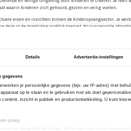
erende en veilige omgeving voor kinderen te creëren. Je leert 
t waarin kinderen zich gehoord, gezien en veilig voelen.
ctuele eisen en inzichten binnen de kinderopvangsector. Je werk
je deze in de dagelijkse praktijk toepast. Na succesvolle afrond
imaat in de kinderopvang (C0125).
Details
Advertentie-instellingen
w gegevens
erwerken je persoonlijke gegevens (bijv. uw IP-adres) met behul
apparaat op te slaan en te gebruiken met als doel gepersonalise
 content, inzicht in publiek en productontwikkeling. U kunt kiez
 ook graag:
 over uw geografische locatie, die tot een paar meter nauwkeuri