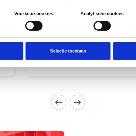
eren door het actief te scannen op specifieke eigenschappen (fing
onlijke gegevens worden verwerkt en stel uw voorkeuren in he
Voorkeurscookies
Analytische cookies
jzigen of intrekken in de Cookieverklaring.
KINDEROPVANG EN ONDERWIJS
WERKEN MET BABY'S K1270
n op onze website gebruik van cookies. Deze cookies gebruiken
rt, jouw voorkeuren worden opgeslagen, wij inzicht krijgen in 
Mbo-certificaat
eleinden (het laten zien van gepersonaliseerde advertenties). Wi
Selectie toestaan
In overleg
ik hierboven dan op 'Details'. Door op 'Alles toestaan' te klikken
als omschreven in ons cookiebeleid.