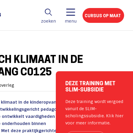
G
CURSUS OP MAAT
zoeken
menu
s
H KLIMAAT IN DE
ANG C0125
DEZE TRAINING MET
overleg
SLIM-SUBSIDIE
Deze training wordt vergoed
 klimaat in de kinderopvang (C0125) leer je
vanuit de SLIM-
ntwikkelingsgericht pedagogisch klimaat
scholingssubsidie. Klik hier
e ontwikkelt vaardigheden om dit klimaat in de
voor meer informatie.
te onderhouden binnen
 Met deze praktijkgerichte scholing versterk