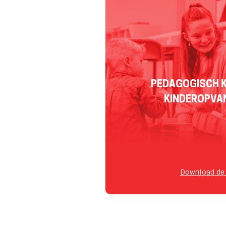
PEDAGOGISCH K
KINDEROPVA
Download de