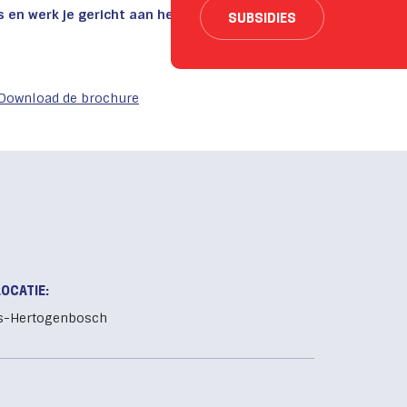
s en werk je gericht aan het mbo-certificaat
SUBSIDIES
Download de brochure
LOCATIE:
's-Hertogenbosch