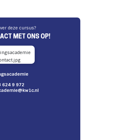
ver deze cursus?
ACT MET ONS OP!
ngsacademie
 624 9 972
cademie@kw1c.nl