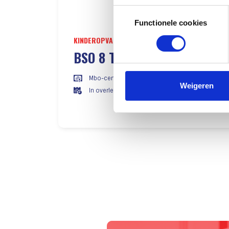
Uw apparaat identific
Toestemmingsselectie
Lees meer over hoe uw perso
Functionele cookies
toestemming op elk moment wi
KINDEROPVANG EN ONDERWIJS
IN
BSO 8 TOT 12 JAAR K0611
Wij, en derde partijen, make
onze website goed functionee
Mbo-certificaat
marketing en social media do
Weigeren
In overleg
cookies die wij gebruiken? Kl
gebruik van alle cookies, zo