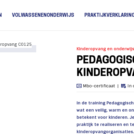
N
VOLWASSENENONDERWIJS
PRAKTIJKVERKLARIN
Kinderopvang en onderwij
PEDAGOGISC
KINDEROPV
Mbo-certificaat
In 
In de training Pedagogisch
wat een veilig, warm en o
betekent voor kinderen. J
praktijk te realiseren en 
kinderopvangorganisaties.