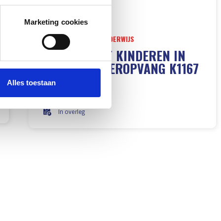
erprinting)
t
detailgedeelte
in. U kunt uw
Marketing cookies
KINDEROPVANG EN ONDERWIJS
WERKEN MET KINDEREN IN
 we om ervoor te zorgen dat
DE GASTOUDEROPVANG K1167
bezoekersgedrag en voor
l je meer lezen over de
Alles toestaan
's-Hertogenbosch
, ga je akkoord met het
Mbo-certificaat
In overleg