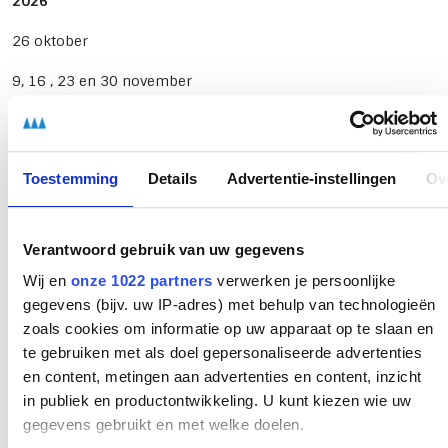
2026
26 oktober
9, 16 , 23 en 30 november
7 en 14 december
4 januari
Toestemming
Details
Advertentie-instellingen
Ov
Lestijden: van 13:00 - 16:30 uur
Lesdagen voor de training met startmoment in februari
Verantwoord gebruik van uw gegevens
2027
Wij en
onze 1022 partners
verwerken je persoonlijke
1, 15 en 22 februari
gegevens (bijv. uw IP-adres) met behulp van technologieën
zoals cookies om informatie op uw apparaat op te slaan en
1, 8, 15 en 22 maart
te gebruiken met als doel gepersonaliseerde advertenties
en content, metingen aan advertenties en content, inzicht
5 april
in publiek en productontwikkeling. U kunt kiezen wie uw
Lestijden: van 8:45 - 12:15 uur
gegevens gebruikt en met welke doelen.