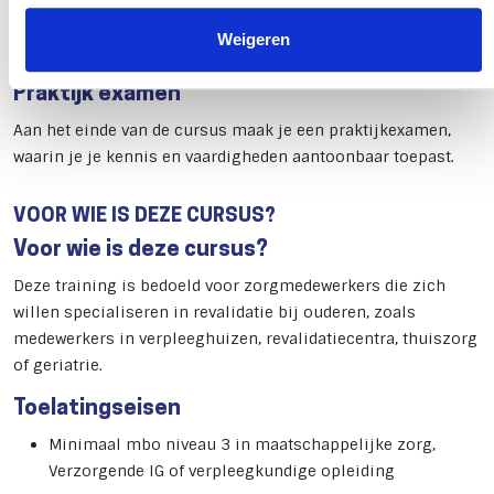
akkoord met het gebruik van alle cookies, zoals
Klinisch redeneren en opstellen & uitvoeren van
Weigeren
omschreven in ons cookiebeleid.
revalidatieplannen
Praktijk examen
Aan het einde van de cursus maak je een praktijkexamen,
waarin je je kennis en vaardigheden aantoonbaar toepast.
VOOR WIE IS DEZE CURSUS?
Voor wie is deze cursus?
Deze training is bedoeld voor zorgmedewerkers die zich
willen specialiseren in revalidatie bij ouderen, zoals
medewerkers in verpleeghuizen, revalidatiecentra, thuiszorg
of geriatrie.
Toelatingseisen
Minimaal mbo niveau 3 in maatschappelijke zorg,
Verzorgende IG of verpleegkundige opleiding