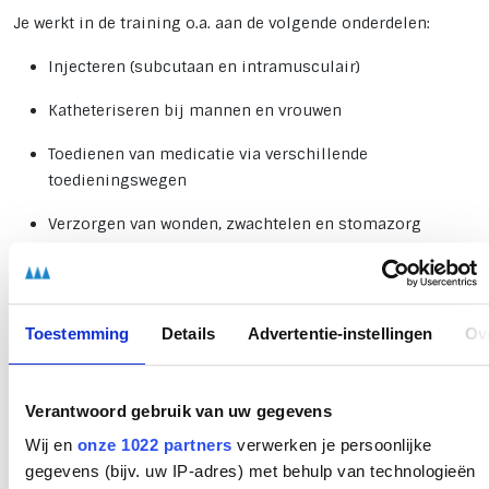
Je werkt in de training o.a. aan de volgende onderdelen:
Injecteren (subcutaan en intramusculair)
Katheteriseren bij mannen en vrouwen
Toedienen van medicatie via verschillende
toedieningswegen
Verzorgen van wonden, zwachtelen en stomazorg
Suiker prikken, bloeddruk meten en andere vitale
functies controleren
Toestemming
Details
Advertentie-instellingen
Ov
VOOR WIE IS DEZE CURSUS?
Voor wie is deze cursus?
Verantwoord gebruik van uw gegevens
Deze training is geschikt voor werkenden in de zorg die hun
Wij en
onze 1022 partners
verwerken je persoonlijke
vaardigheden willen uitbreiden of opfrissen.
gegevens (bijv. uw IP-adres) met behulp van technologieën