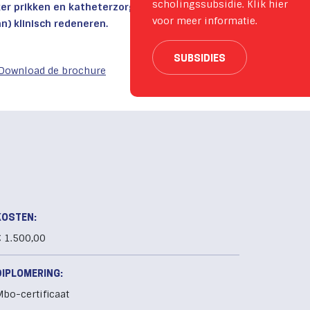
scholingssubsidie. Klik hier
iker prikken en katheterzorg mbv passende
voor meer informatie.
an) klinisch redeneren.
SUBSIDIES
Download de brochure
KOSTEN:
 1.500,00
DIPLOMERING:
bo-certificaat