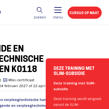
G
CURSUS OP MAAT
zoeken
menu
DE EN
ECHNISCHE
EN K0118
DEZE TRAINING MET
SLIM-SUBSIDIE
Mbo-certificaat
Deze training met SLIM-
4 februari 2027 of 22 april 2027
subsidie
Deze training wordt vergoed
en verpleegtechnische handelingen (K0118)
vanuit de SLIM-
orgende en verpleegtechnische handelingen,