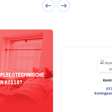
RPLEEGTECHNISCHE
Koni
N K0118?
073
koningsa