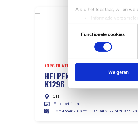
Als u het toestaat, willen we
Informatie verzamelen
Uw apparaat identific
Toestemmingsselectie
Lees meer over hoe uw perso
Functionele cookies
toestemming op elk moment wi
Wij, en derde partijen, make
onze website goed functionee
ZORG EN WELZIJN
marketing en social media do
Weigeren
HELPENDE PLUS KEUZEDEEL
cookies die wij gebruiken? Kl
K1296
gebruik van alle cookies, zo
 of 28
Oss
Mbo-certificaat
30 oktober 2026 of 19 januari 2027 of 20 april 20