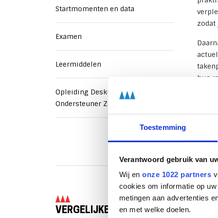
prakt
Startmomenten en data
verpl
zodat 
Examen
Daarn
actuel
Leermiddelen
taken
hun r
verpl
Opleiding Deskundig
Ondersteuner Zorg en Welzijn
Leg va
loopba
Toestemming
Verantwoord gebruik van u
Wij en
onze 1022 partners
v
cookies om informatie op uw 
metingen aan advertenties en
en met welke doelen.
VERGELIJKBARE OPLEIDINGEN