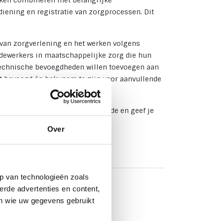
taken combineren met belangrijke
ening en registratie van zorgprocessen. Dit
van zorgverlening en het werken volgens
medewerkers in maatschappelijke zorg die hun
gtechnische bevoegdheden willen toevoegen aan
ft bevoegd én bekwaam te zijn voor aanvullende
g, verhoog je professionele waarde en geef je
Over
p van technologieën zoals
erde advertenties en content,
en wie uw gegevens gebruikt