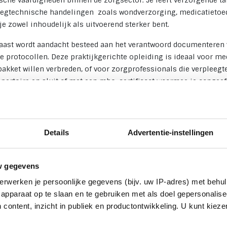
ische vaardigheden binnen de zorgsector. Je leert verzorgende 
eegtechnische handelingen zoals wondverzorging, medicatietoedi
je zowel inhoudelijk als uitvoerend sterker bent.
aast wordt aandacht besteed aan het verantwoord documenteren 
e protocollen. Deze praktijkgerichte opleiding is ideaal voor 
pakket willen verbreden, of voor zorgprofessionals die verplee
epertoire en sluit af met een mbo-certificaat waarmee je aangee
eegtechnische handelingen.
ndaag nog de basis voor jouw versterkte inzetbaarheid in de zor
an een betekenisvolle stap vooruit.
Details
Advertentie-instellingen
w gegevens
erwerken je persoonlijke gegevens (bijv. uw IP-adres) met behul
apparaat op te slaan en te gebruiken met als doel gepersonalise
 content, inzicht in publiek en productontwikkeling. U kunt kiez