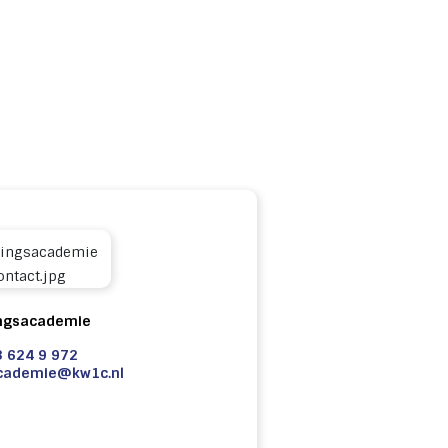
ngsacademie
 624 9 972
cademie@kw1c.nl