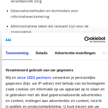
verantwoorde zorg
Observatiemethoden en technieken voor
informatieverzameling
Administratieve taken die relevant zijn voor de
zorgpraktijk
Normen, wet- en regelgeving binnen zorg & welzijn
Ethische vraagstukken en kwaliteitskaders toepassen
Toestemming
Details
Advertentie-instellingen
Ov
Aan het einde maak je een examen, waarmee je toont dat je
de opleiding succesvol hebt afgerond. Je wordt tijdens de
Verantwoord gebruik van uw gegevens
cursus voorbereid op deze toets.
Wij en
onze 1022 partners
verwerken je persoonlijke
Examen
gegevens (bijv. uw IP-adres) met behulp van technologieën
zoals cookies om informatie op uw apparaat op te slaan en
Om deze training met goed gevolg af te ronden maak je een
te gebruiken met als doel gepersonaliseerde advertenties
examen. Gedurende de training word je hier goed op
en content, metingen aan advertenties en content, inzicht
voorbereid.
in publiek en productontwikkeling. U kunt kiezen wie uw