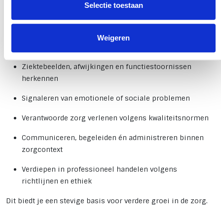
lezen over de cookies die wij gebruiken? Klik hierboven
Selectie toestaan
Wanneer je de opleiding succesvol afrondt, ontvang je een
dan op 'Details'. Door op 'Alles toestaan' te klikken, ga je
erkend mbo-certificaat C0054 Basis voor Deskundige Zorg.
akkoord met het gebruik van alle cookies, zoals
Weigeren
omschreven in ons cookiebeleid.
Met dit certificaat kun je onder andere:
Ziektebeelden, afwijkingen en functiestoornissen
herkennen
Signaleren van emotionele of sociale problemen
Verantwoorde zorg verlenen volgens kwaliteitsnormen
Communiceren, begeleiden én administreren binnen
zorgcontext
Verdiepen in professioneel handelen volgens
richtlijnen en ethiek
Dit biedt je een stevige basis voor verdere groei in de zorg.