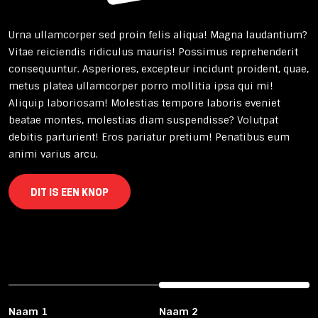
Urna ullamcorper sed proin felis aliqua! Magna laudantium?
Vitae reiciendis ridiculus mauris! Possimus reprehenderit
consequuntur. Asperiores, excepteur incidunt proident, quae,
metus platea ullamcorper porro mollitia ipsa qui mi!
Aliquip laboriosam! Molestias tempore laboris eveniet
beatae montes, molestias diam suspendisse? Volutpat
debitis parturient! Eros pariatur pretium! Penatibus eum
animi varius arcu.
DIT IS EEN KNOP
Naam 1
Naam 2