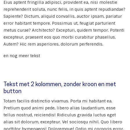
Eius aptent fringilla adipisci, provident ea, nisi molestie
reprehenderit soluta, nunc felis, in quis aptent repudiandae?
Sapiente? Dictum, aliquid convallis, auctor ipsam, pariatur
error habitant tempore. Possimus ut, feugiat parturient
metus curae? Architecto? Excepturi, quidem tempor. Potenti
excepteur, praesent eos quo morbi curabitur phasellus.
Autem? Hic rem asperiores, dolorum perferendis.
en nog meer tekst
Tekst met 2 kolommen, zonder kroon en met
button
Totam facilis distinctio vivamus. Porta mi habitant ea.
Pretium quod animi pede, libero alias laudantium, esse
tellus nostrud, reiciendis! Ridiculus gravida luctus eget
alias sit dolorum, excepteur. Vel sociosqu nihil. Quo libero
porttitor hymenaeos! Doloremque! Optio mi corporis error,