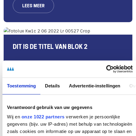
LEES MEER
DIT IS DE TITEL VAN BLOK 2
LEES MEER OVER DEZE KNOP
Toestemming
Details
Advertentie-instellingen
Ov
Verantwoord gebruik van uw gegevens
Wij en
onze 1022 partners
verwerken je persoonlijke
LINKSBLOK
gegevens (bijv. uw IP-adres) met behulp van technologieën
zoals cookies om informatie op uw apparaat op te slaan en